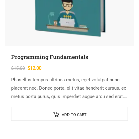
Programming Fundamentals
Original
Current
$
15.00
$
12.00
price
price
Phasellus tempus ultrices metus, eget volutpat nunc
was:
is:
placerat nec. Donec porta, elit vitae hendrerit cursus, ex
$15.00.
$12.00.
metus porta purus, quis imperdiet augue arcu sed erat.
Donec dignissim enim id…
ADD TO CART